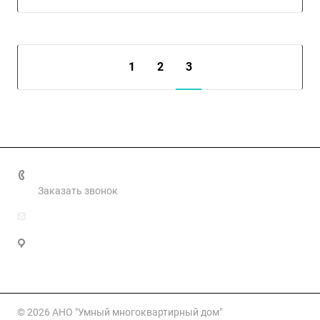
1
2
3
+7 499 460 0661
Заказать звонок
info@smartmkd.ru
Москва, Овчинниковская наб, д. 20 стр. 2, этаж 3
помещ. 34
© 2026 АНО "Умный многоквартирный дом"